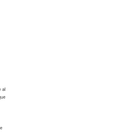
 al
que
de