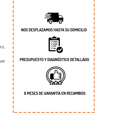
ro,
ver