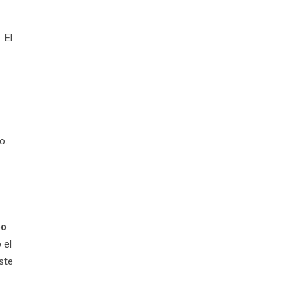
 El
o.
po
 el
ste