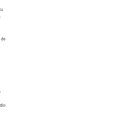
tu
s
 de
,
dio