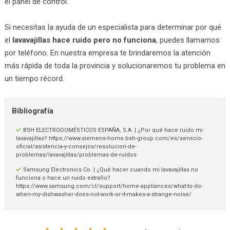
el panel de control.
Si necesitas la ayuda de un especialista para determinar por qué
el
lavavajillas hace ruido pero no funciona
, puedes llamarnos
por teléfono. En nuestra empresa te brindaremos la atención
más rápida de toda la provincia y solucionaremos tu problema en
un tiempo récord.
Bibliografía
BSH ELECTRODOMÉSTICOS ESPAÑA, S.A. | ¿Por qué hace ruido mi
lavavajillas? https://www.siemens-home.bsh-group.com/es/servicio-
oficial/asistencia-y-consejos/resolucion-de-
problemas/lavavajillas/problemas-de-ruidos
Samsung Electronics Co. | ¿Qué hacer cuando mi lavavajillas no
funciona o hace un ruido extraño?
https://www.samsung.com/cl/support/home-appliances/what-to-do-
when-my-dishwasher-does-not-work-or-it-makes-a-strange-noise/