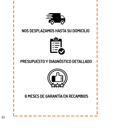
H
 si