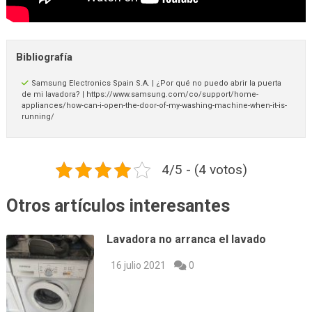
Bibliografía
Samsung Electronics Spain S.A. | ¿Por qué no puedo abrir la puerta
de mi lavadora? | https://www.samsung.com/co/support/home-
appliances/how-can-i-open-the-door-of-my-washing-machine-when-it-is-
running/
4/5 - (4 votos)
Otros artículos interesantes
Lavadora no arranca el lavado
16 julio 2021
0