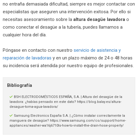
no entraña demasiada dificultad, siempre es mejor contactar con
especialistas que aseguren una intervención exitosa. Por ello si
necesitas asesoramiento sobre la
altura desagüe lavadora
o
como conectar el desagüe a la tubería, puedes llamarnos a
cualquier hora del día.
Póngase en contacto con nuestro
servicio de asistencia y
reparación de lavadoras
y en un plazo máximo de 24 o 48 horas
su incidencia será atendida por nuestro equipo de profesionales.
Bibliografía
BSH ELECTRODOMÉSTICOS ESPAÑA, S.A. | Altura del desagüe de la
lavadora: ¿habías pensado en este dato? https://blog.balay.es/altura-
desague-toma-agua-lavadora/
Samsung Electronics España S.A. | ¿Cómo instalar correctamente la
manguera de desagüe? https://www.samsung.com/co/support/home-
appliances/washer-wa16j6710ls-how-to-install-the-drain-hose-properly/