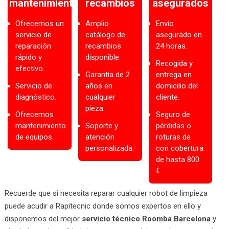
mantenimiento
recambios
asegurados
Ofrecemos un
Amplio
Envío
servicio de
catálogo de
asegurado en
reparación
recambios
24 horas.
rápido y
disponible.
Recogida y
efectivo.
Garantía de 2
entrega en
Servicio de
años en
domicilio del
diagnóstico.
cualquier
cliente.
pieza.
Ofrecemos
Seguro de
mantenimiento
Soporte y
pérdidas o
de equipos.
atención
roturas de
personalizada.
con cobertura
de hasta 800
€.
Recuerde que si necesita reparar cualquier robot de limpieza
puede acudir a Rapitecnic donde somos expertos en ello y
disponemos del mejor
servicio técnico Roomba Barcelona
y