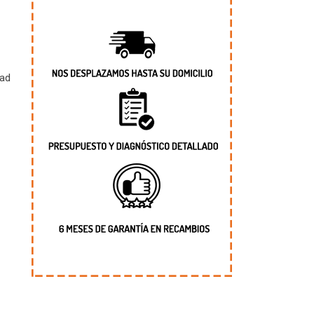
dad
7