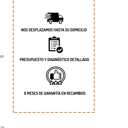
on
la