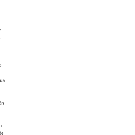
e
.
o
qua
án
n
de