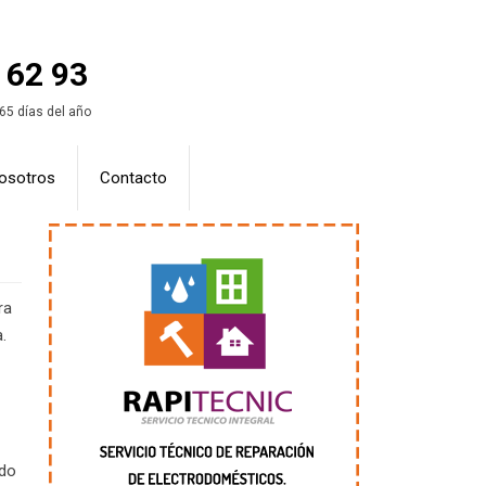
 62 93
365 días del año
osotros
Contacto
ra
.
ndo