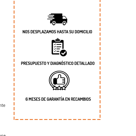
nte
nse