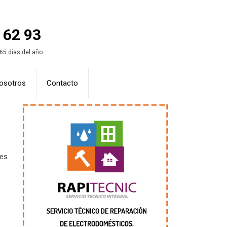
 62 93
365 días del año
osotros
Contacto
res