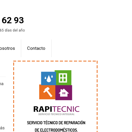
 62 93
365 días del año
osotros
Contacto
na
más