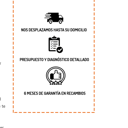
r
l
 te
er