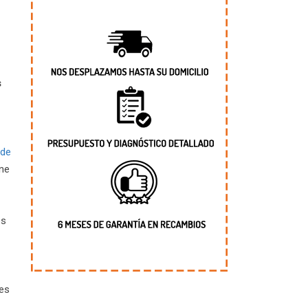
s
 de
ene
es
res