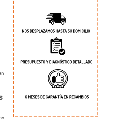
an
s
con