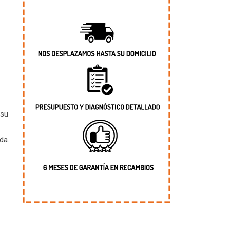
 su
da.