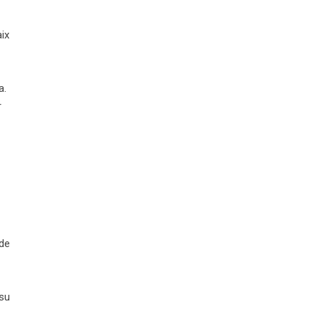
aix
a.
r
 de
su