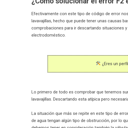
¿Cómo solucionar el error F2 e
Efectivamente con este tipo de código de error no
lavavajillas, hecho que puede tener unas causas ba
comprobaciones para ir descartando situaciones y 
electrodoméstico.
¿Eres un perfi
Lo primero de todo es comprobar que tenemos sumini
lavavajillas. Descartando esta atípica pero necesa
La situación que más se repite en este tipo de error
de agua tengan algún tipo de obstrucción, por lo 
debemos tener en consideración también la válvula