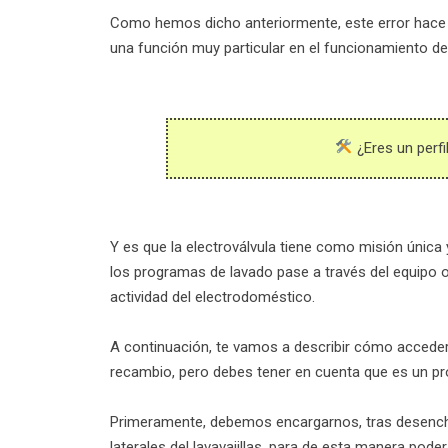
Como hemos dicho anteriormente, este error hace re
una función muy particular en el funcionamiento del 
¿Eres un perfi
Y es que la electroválvula tiene como misión única y 
los programas de lavado pase a través del equipo o
actividad del electrodoméstico.
A continuación, te vamos a describir cómo acceder
recambio, pero debes tener en cuenta que es un pr
Primeramente, debemos encargarnos, tras desenchufa
laterales del lavavajillas, para de esta manera pode