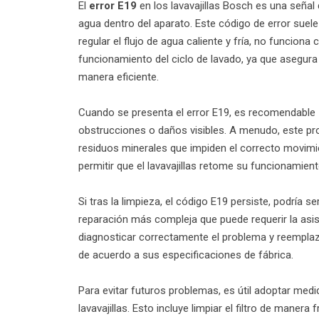
El
error E19
en los lavavajillas Bosch es una señal 
agua dentro del aparato. Este código de error suel
regular el flujo de agua caliente y fría, no funcion
funcionamiento del ciclo de lavado, ya que asegura 
manera eficiente.
Cuando se presenta el error E19, es recomendable
obstrucciones o daños visibles. A menudo, este p
residuos minerales que impiden el correcto movimien
permitir que el lavavajillas retome su funcionamien
Si tras la limpieza, el código E19 persiste, podría s
reparación más compleja que puede requerir la asis
diagnosticar correctamente el problema y reemplaza
de acuerdo a sus especificaciones de fábrica.
Para evitar futuros problemas, es útil adoptar me
lavavajillas. Esto incluye limpiar el filtro de maner