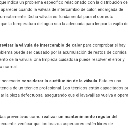
que indica un problema específico relacionado con la distribución de
e aparecer cuando la válvula de intercambio de calor, encargada de
a correctamente. Dicha válvula es fundamental para el correcto
que la temperatura del agua sea la adecuada para limpiar la vajilla d
revisar la válvula de intercambio de calor
para comprobar si hay
roblema puede ser causado por la acumulación de restos de comida
to de la válvula. Una limpieza cuidadosa puede resolver el error y
to normal.
er necesario
considerar la sustitución de la válvula
. Esta es una
tencia de un técnico profesional. Los técnicos están capacitados p
r la pieza defectuosa, asegurando que el lavavajillas vuelva a opera
didas preventivas como
realizar un mantenimiento regular
del
a frecuente, verificar que los brazos aspersores estén libres de