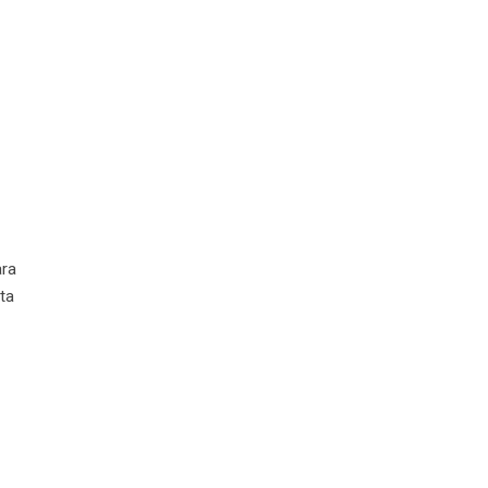
ara
ta