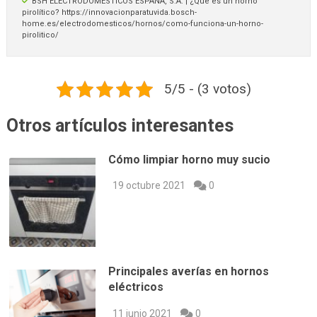
BSH ELECTRODOMÉSTICOS ESPAÑA, S.A. | ¿Qué es un horno
pirolítico? https://innovacionparatuvida.bosch-
home.es/electrodomesticos/hornos/como-funciona-un-horno-
pirolitico/
5/5 - (3 votos)
Otros artículos interesantes
Cómo limpiar horno muy sucio
19 octubre 2021
0
Principales averías en hornos
eléctricos
11 junio 2021
0