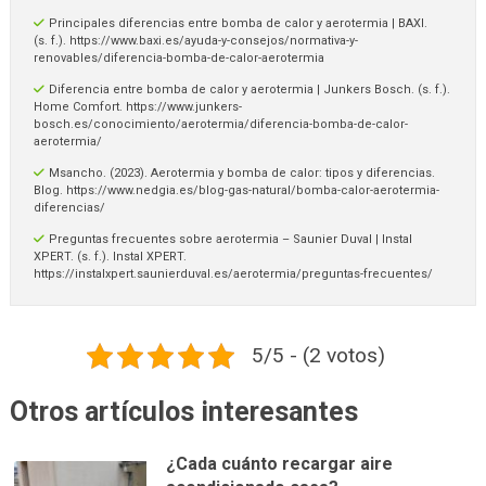
Principales diferencias entre bomba de calor y aerotermia | BAXI.
(s. f.). https://www.baxi.es/ayuda-y-consejos/normativa-y-
renovables/diferencia-bomba-de-calor-aerotermia
Diferencia entre bomba de calor y aerotermia | Junkers Bosch. (s. f.).
Home Comfort. https://www.junkers-
bosch.es/conocimiento/aerotermia/diferencia-bomba-de-calor-
aerotermia/
Msancho. (2023). Aerotermia y bomba de calor: tipos y diferencias.
Blog. https://www.nedgia.es/blog-gas-natural/bomba-calor-aerotermia-
diferencias/
Preguntas frecuentes sobre aerotermia – Saunier Duval | Instal
XPERT. (s. f.). Instal XPERT.
https://instalxpert.saunierduval.es/aerotermia/preguntas-frecuentes/
5/5 - (2 votos)
Otros artículos interesantes
¿Cada cuánto recargar aire