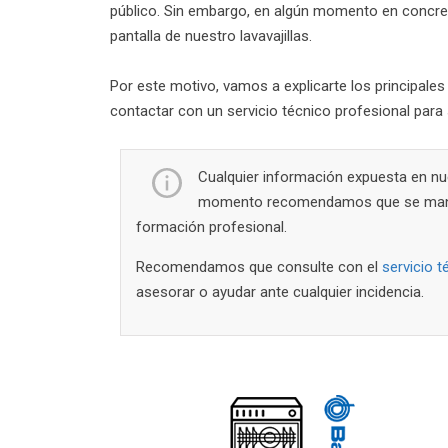
público. Sin embargo, en algún momento en concre
pantalla de nuestro lavavajillas.
Por este motivo, vamos a explicarte los principale
contactar con un servicio técnico profesional para
Cualquier información expuesta en nu
momento recomendamos que se manip
formación profesional.
Recomendamos que consulte con el
servicio t
asesorar o ayudar ante cualquier incidencia.