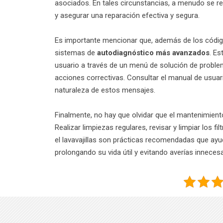
asociados. En tales circunstancias, a menudo se re
y asegurar una reparación efectiva y segura.
Es importante mencionar que, además de los código
sistemas de
autodiagnóstico más avanzados
. Es
usuario a través de un menú de solución de problema
acciones correctivas. Consultar el manual de usuar
naturaleza de estos mensajes.
Finalmente, no hay que olvidar que el mantenimiento
Realizar limpiezas regulares, revisar y limpiar los f
el lavavajillas son prácticas recomendadas que ay
prolongando su vida útil y evitando averías innecesa