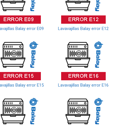
avajillas Balay error E09
Lavavajillas Balay error E12
avajillas Balay error E15
Lavavajillas Balay error E16