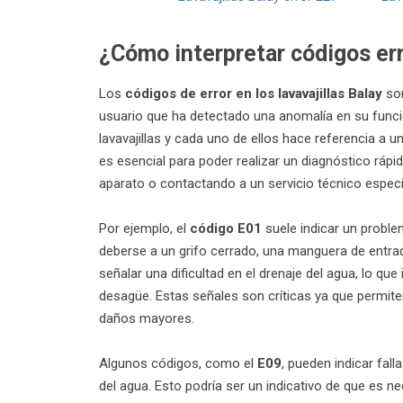
¿Cómo interpretar códigos err
Los
códigos de error en los lavavajillas Balay
son
usuario que ha detectado una anomalía en su funci
lavavajillas y cada uno de ellos hace referencia a 
es esencial para poder realizar un diagnóstico rápi
aparato o contactando a un servicio técnico especi
Por ejemplo, el
código E01
suele indicar un problem
deberse a un grifo cerrado, una manguera de entrad
señalar una dificultad en el drenaje del agua, lo que
desagüe. Estas señales son críticas ya que permit
daños mayores.
Algunos códigos, como el
E09
, pueden indicar fa
del agua. Esto podría ser un indicativo de que es n